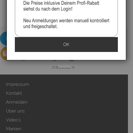
OK
Impressum
Kontakt
Anmelden
Über uns
Video`s
Marken