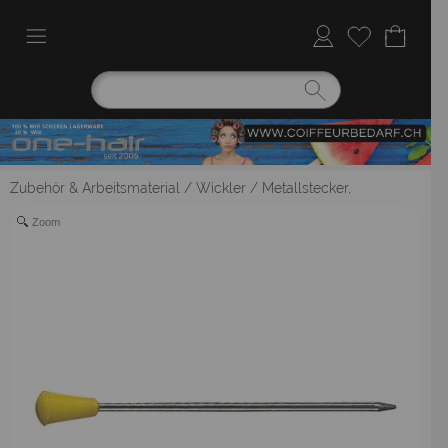
Zubehör & Arbeitsmaterial
/
Wickler
/
Metallstecker,
Zoom