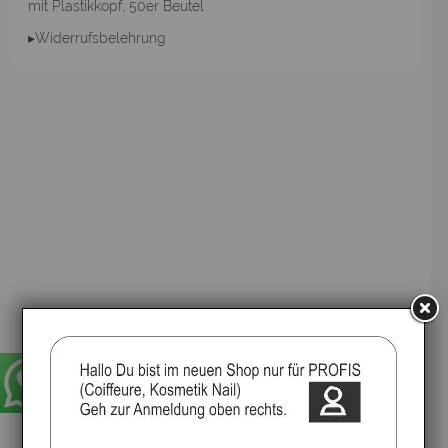
mit Plastikkopf, 50er Beutel
▸Widerrufsbelehrung