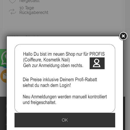
hergestellt
10 Tage
Rückgaberecht
▸Widerrufsbelehrung
Impressum
Kontakt
OK
Anmelden