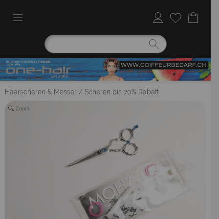
Haarscheren & Messer
/
Scheren bis 70% Rabatt
Zoom