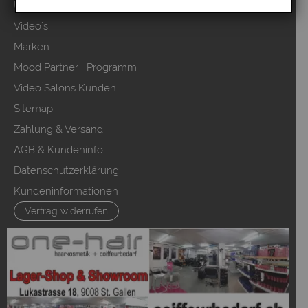
Über uns
Video`s
Marken
Mood Partner Programm
Video Salons Kunden
Sitemap
Zahlung & Versand
AGB & Kundeninfo
Datenschutzerklärung
Kundeninformationen
Vertrag widerrufen