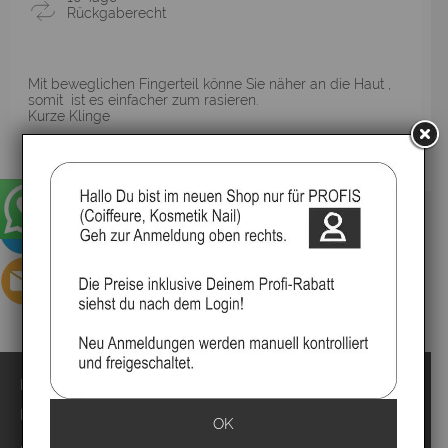
Rückgaberecht
Mit beweglichen Fingerteil könne Sie näher an die Haut ,
somit ist es einfacher zum rasieren.
Kurze Klinge
▸Widerrufsbelehrung
Impressum
Kontakt
OK
Anmelden