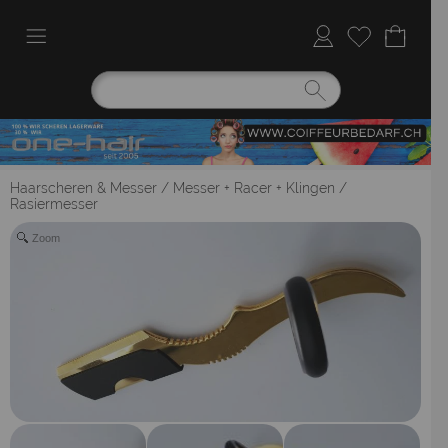
Haarscheren & Messer
/
Messer + Racer + Klingen
/
Rasiermesser
Zoom