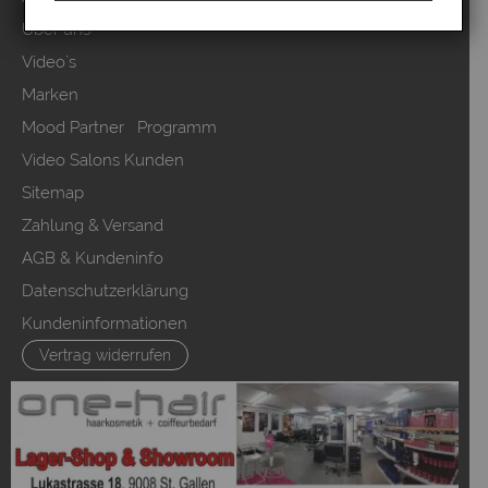
Über uns
Video`s
Marken
Mood Partner Programm
Video Salons Kunden
Sitemap
Zahlung & Versand
AGB & Kundeninfo
Datenschutzerklärung
Kundeninformationen
Vertrag widerrufen