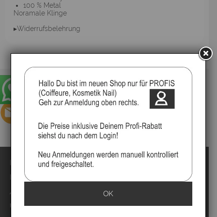
100 % Metal
Noramale Klinge
▸Widerrufsbelehrung
Impressum
Kontakt
Anmelden
OK
Über uns