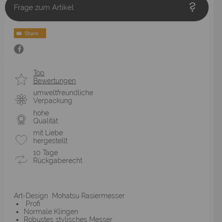
Frage zum Artikel
Top
Bewertungen
umweltfreundliche
Verpackung
hohe
Qualität
mit Liebe
hergestellt
10 Tage
Rückgaberecht
Art-Design Mohatsu Rasiermesser
Profi
Normale Klingen
Robustes stylisches Messer