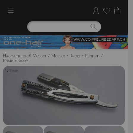
Haarscheren & Messer
/
Messer + Racer + Klingen
/
Rasiermesser
Zoom