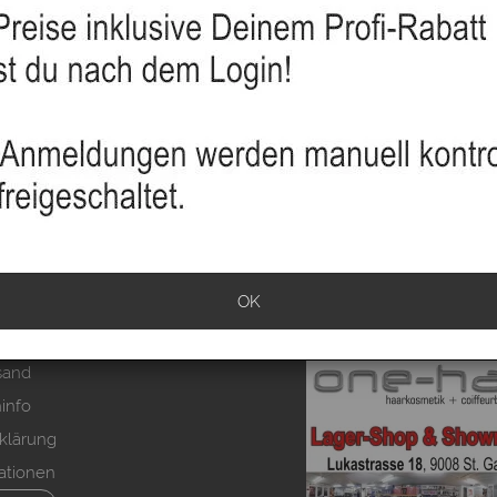
OK
sand
info
klärung
ationen