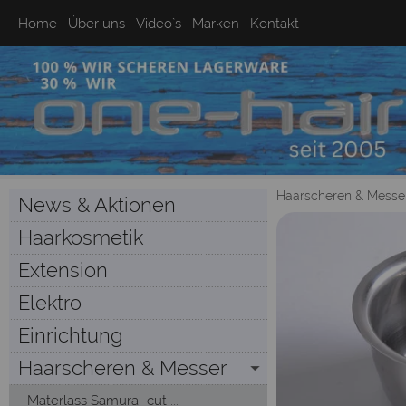
Home
Über uns
Video`s
Marken
Kontakt
Haarscheren & Messe
News & Aktionen
Haarkosmetik
Extension
Elektro
Einrichtung
Haarscheren & Messer
Materlass Samurai-cut ...