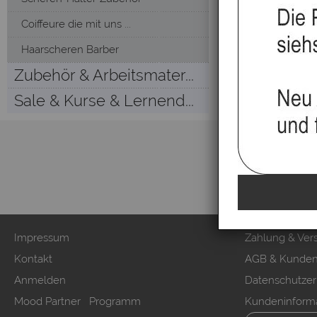
Coiffeure die mit uns ...
Haarscheren Barber
Zubehör & Arbeitsmater...
Sale & Kurse & Lernend...
Impressum
Zahlung & Ver
Kontakt
AGB & Kunden
Anmelden
Datenschutzer
Mood Partner Programm
Kundeninform