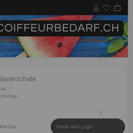
Rasierschale
8746
3 Werktage
erkliste
Preise nach Login