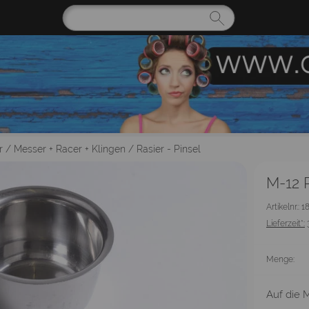
r
/
Messer + Racer + Klingen
/
Rasier - Pinsel
M-12 
Artikelnr.: 1
Lieferzeit*:
Menge:
Auf die M