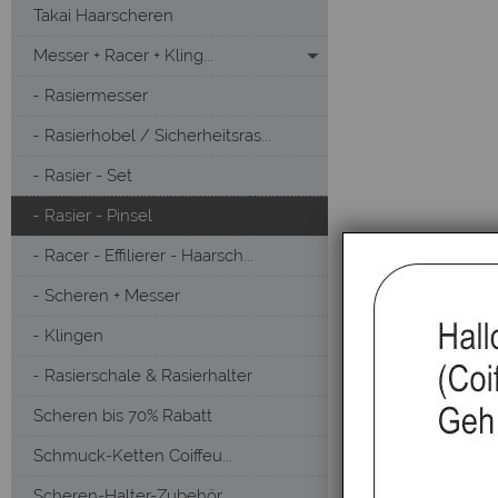
Takai Haarscheren
Messer + Racer + Kling...
Rasiermesser
Rasierhobel / Sicherheitsras...
Rasier - Set
Rasier - Pinsel
Racer - Effilierer - Haarsch...
Scheren + Messer
Klingen
Rasierschale & Rasierhalter
Scheren bis 70% Rabatt
Schmuck-Ketten Coiffeu...
Scheren-Halter-Zubehör