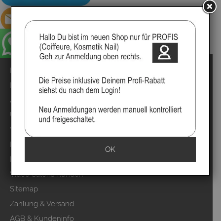
Impressum
Kontakt
Anmelden
Über uns
Video`s
Marken
OK
Mood Partner Programm
Video Salons Kunden
Sitemap
Zahlung & Versand
AGB & Kundeninfo