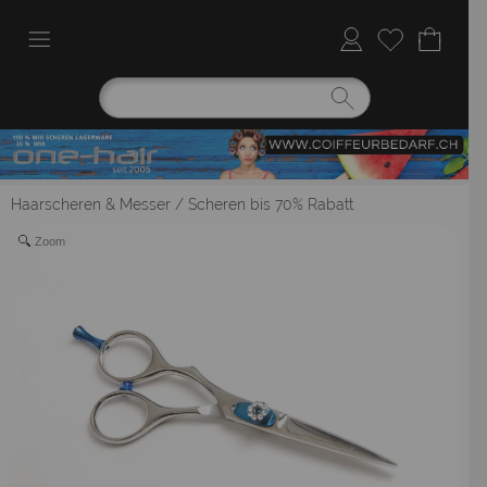
Haarscheren & Messer
/
Scheren bis 70% Rabatt
Zoom