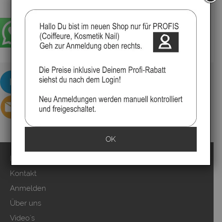
▸Widerrufsbelehrung
OK
Impressum
Kontakt
Anmelden
Über uns
Video`s