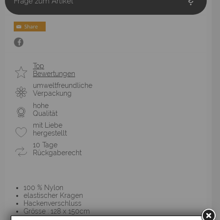
Frage zum Artikel
Top
Bewertungen
umweltfreundliche
Verpackung
hohe
Qualität
mit Liebe
hergestellt
10 Tage
Rückgaberecht
100 % Nylon
elastischer Kragen
Hackenverschluss
Grösse : 128 x 150cm
Weiches Material sehr angenehmer Tragekomfort