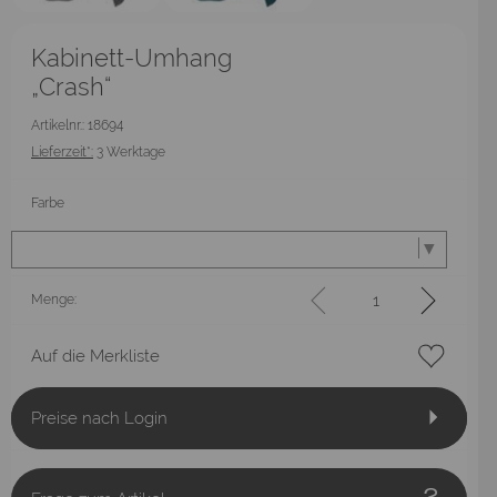
Kabinett-Umhang
„Crash“
Artikelnr.: 18694
Lieferzeit*:
3 Werktage
Farbe
Menge:
Auf die Merkliste
Preise nach Login