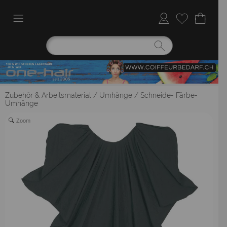
Zubehör & Arbeitsmaterial
/
Umhänge
/
Schneide- Färbe-
Umhänge
Zoom