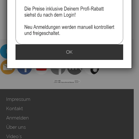
OK
Impressum
Kontakt
Anmelden
Über uns
Video`s