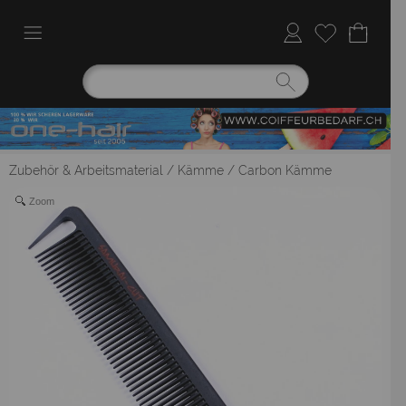
Zubehör & Arbeitsmaterial
/
Kämme
/
Carbon Kämme
Zoom