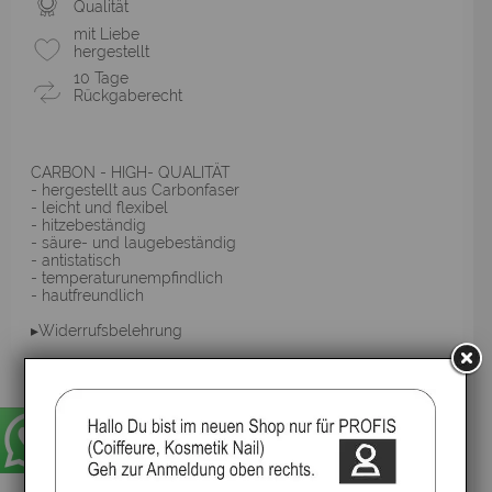
Qualität
mit Liebe
hergestellt
10 Tage
Rückgaberecht
CARBON - HIGH- QUALITÄT
- hergestellt aus Carbonfaser
- leicht und flexibel
- hitzebeständig
- säure- und laugebeständig
- antistatisch
- temperaturunempfindlich
- hautfreundlich
▸Widerrufsbelehrung