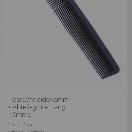
Haarschneidekamm
+ Abteil-grob- Lang,
Kämme
Artikelnr.: S-704
Lieferzeit*:
3 Werktage