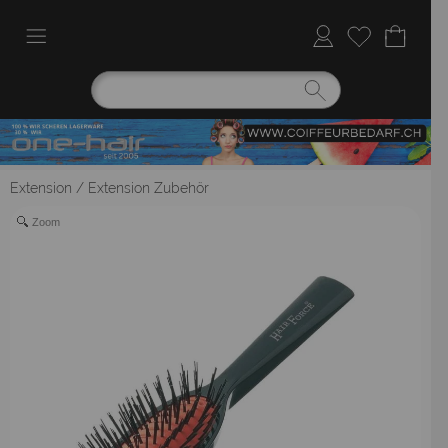
Extension
/
Extension Zubehör
Zoom