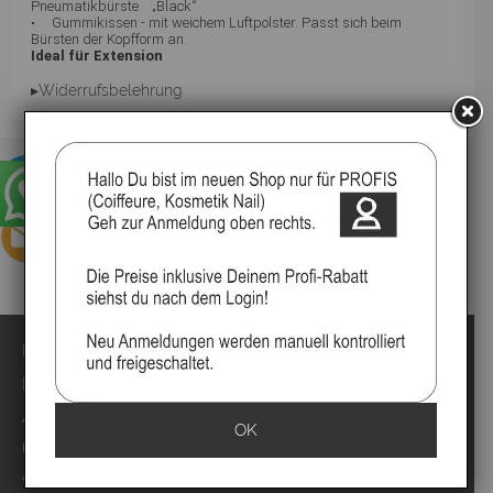
Pneumatikbürste „Black“
• Gummikissen - mit weichem Luftpolster. Passt sich beim
Bürsten der Kopfform an.
Ideal für Extension
▸Widerrufsbelehrung
Impressum
Kontakt
Anmelden
OK
Über uns
Video`s