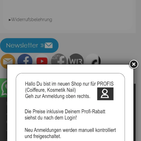
▸Widerrufsbelehrung
Impressum
Kontakt
Anmelden
Über uns
Video`s