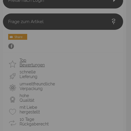
Preise nach Login
Frage zum Artikel
Top
Bewertungen
schnelle
Lieferung
umweltfreundliche
Verpackung
hohe
Qualität
mit Liebe
hergestellt
10 Tage
Rückgaberecht