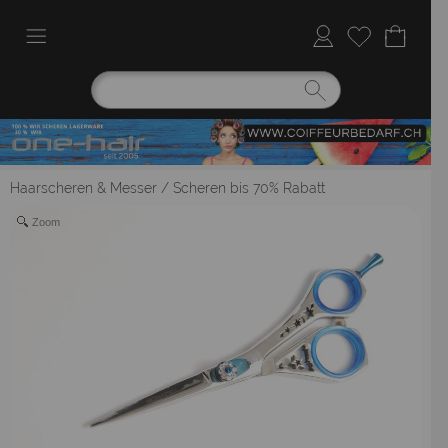
Haarscheren & Messer
/
Scheren bis 70% Rabatt
Zoom