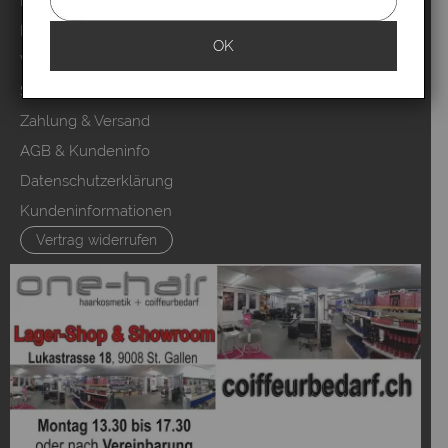
Marken
Mood Partner Programm
OK
Video Salons Kunden
Sitemap
Zahlung & Versand
AGB & Kundeninfo
Datenschutzerklärung
Kundeninformationen
Vertrag widerrufen