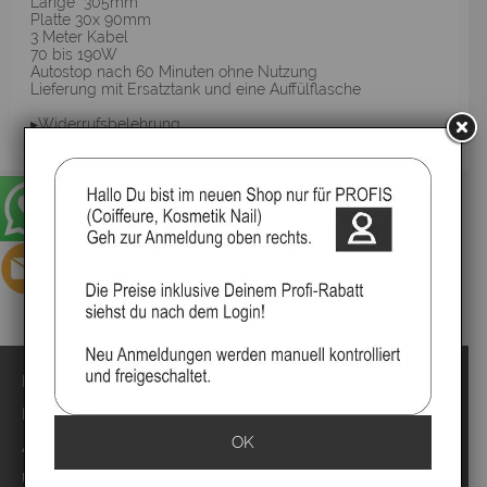
Länge 305mm
Platte 30x 90mm
3 Meter Kabel
70 bis 190W
Autostop nach 60 Minuten ohne Nutzung
Lieferung mit Ersatztank und eine Auffülflasche
▸Widerrufsbelehrung
Impressum
Kontakt
OK
Anmelden
Über uns