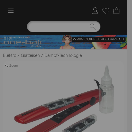
Elektro
/
Glätteisen
/
Dampf-Technologie
Zoom