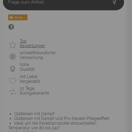
Frage zum Artikel
Top
Bewertungen
umweltfreundliche
Verpackung
hohe
Qualität
mit Liebe
hergestellt
10 Tage
Rückgaberecht
Glätteisen mit Dampf
Glätteisen mit Dampf und Pro-Keratin Pflegeeffekt
Ideal um die Keratinprodukte einzuarbeiten
Temperatur von 80 bis 240°