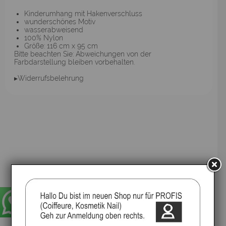
Kinderumhang mit Hakenverschluss
wunderschönes Motiv
wasserabweisend
100% Nylon
Größe: 116 cm x 95 cm
Bitte beachten Sie: Abweichungen von der
Farbdarstellung bleiben vorbehalten.
▸Widerrufsbelehrung