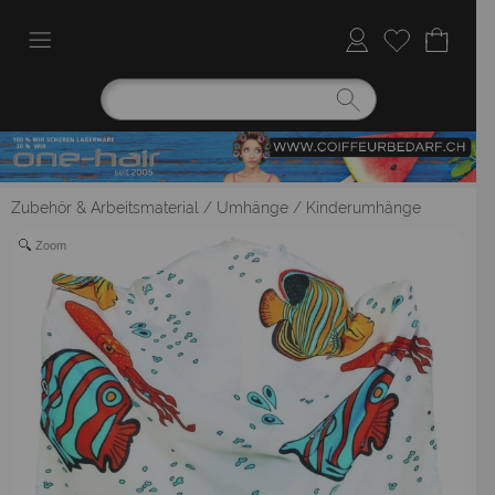
Zubehör & Arbeitsmaterial
/
Umhänge
/
Kinderumhänge
Zoom