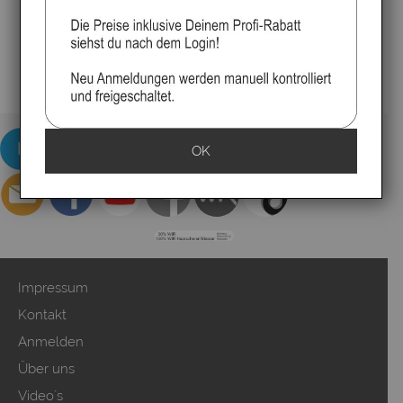
OK
Impressum
Kontakt
Anmelden
Über uns
Video`s