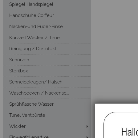
Spiegel Handspiegel
Handschuhe Coiffeur
Nacken-und Puder-Pinse...
Kurzzeit Wecker / Time...
Reinigung / Desinfekti...
Schürzen
Sterilbox
Schneidekragen/ Halsch...
Waschbecken / Nackensc...
Sprühflasche Wasser
Tunel Ventbürste
Wickler
Einwegfolienartikel