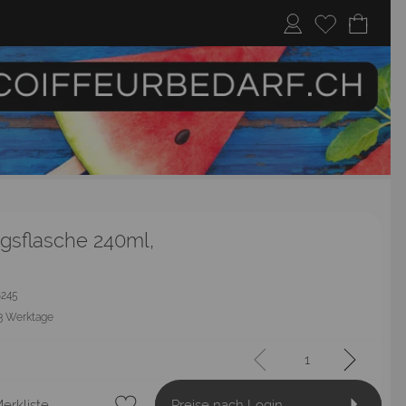
agsflasche 240ml,
18245
3 Werktage
erkliste
Preise nach Login