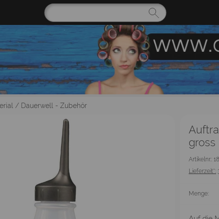
rial
/
Dauerwell - Zubehör
Auftr
gross
Artikelnr.: 
Lieferzeit*:
Menge:
Auf die M