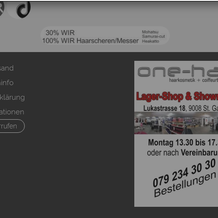
sand
info
klärung
ationen
rrufen