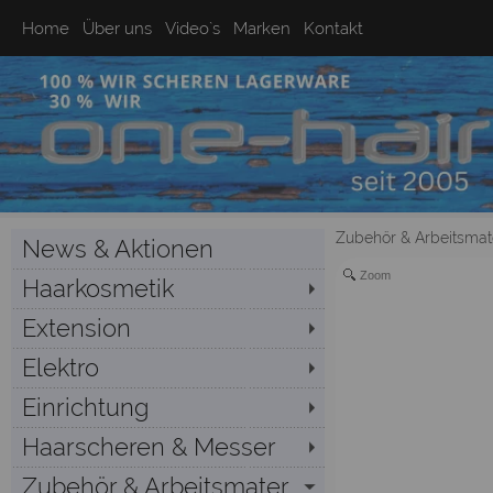
Home
Über uns
Video`s
Marken
Kontakt
Zubehör & Arbeitsmate
News & Aktionen
Zoom
Haarkosmetik
Extension
Elektro
Einrichtung
Haarscheren & Messer
Zubehör & Arbeitsmater...