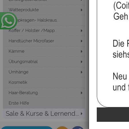
Watteprodukte
Kreppkragen- Halskraus...
Koffer / Holster /Mapp...
Handtücher Microfaser
Kämme
Übungsmatrial
Umhänge
Kosmetik
Haar-Beratung
Erste Hilfe
Sale & Kurse & Lernend...