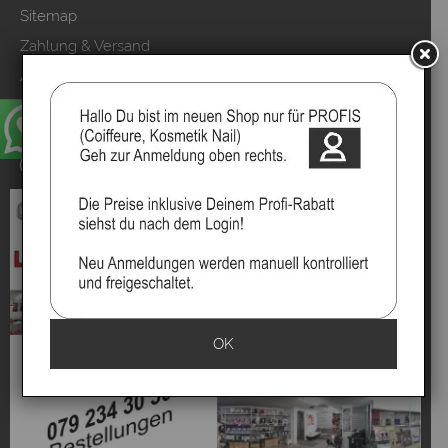
Sitemap
Zahlung & Versand
AGB & Kundeninfo
Datenschutzerklärung
Kundeninformationen
Vertrag widerrufen
OK