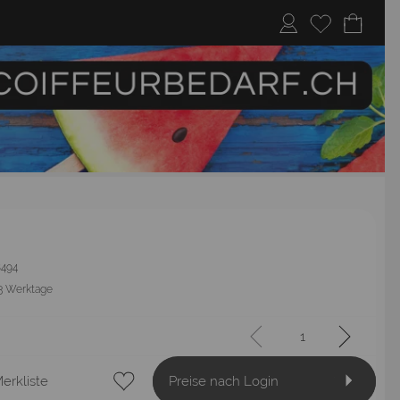
18494
3 Werktage
erkliste
Preise nach Login