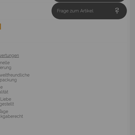
Frage zum Artikel
wertungen
nelle
ferung
eltfreundliche
rpackung
he
lität
 Liebe
gestellt
Tage
kgaberecht