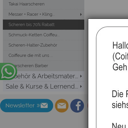
Takai Haarscheren
Messer + Racer + Kling...
Scheren bis 70% Rabatt
Schmuck-Ketten Coiffeu...
Scheren-Halter-Zubehör
Coiffeure die mit uns ...
Haarscheren Barber
Zubehör & Arbeitsmater...
Sale & Kurse & Lernend...