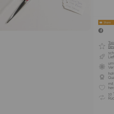
Top
Be
sch
Lie
umw
Ve
ho
Qua
mit
her
10 
Rüc