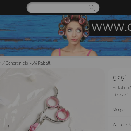
r
/
Scheren bis 70% Rabatt
5.25"
Artikelnr.: 
Lieferzeit*:
Menge:
Auf die M