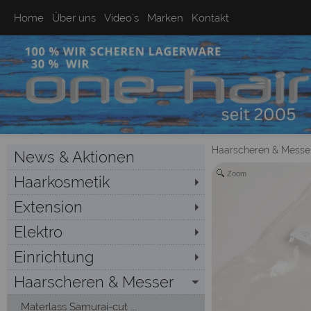
Home
Über uns
Video`s
Marken
Kontakt
Haarscheren & Messe
News & Aktionen
Zoom
Haarkosmetik
Extension
Elektro
Einrichtung
Haarscheren & Messer
Materlass Samurai-cut ...