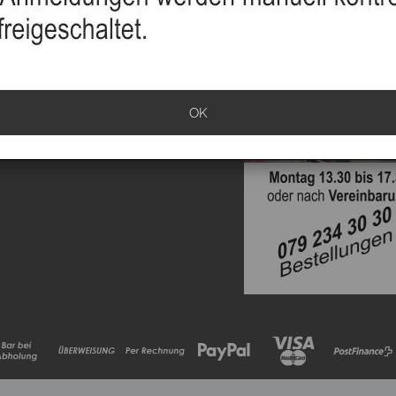
sand
info
klärung
OK
ationen
rrufen