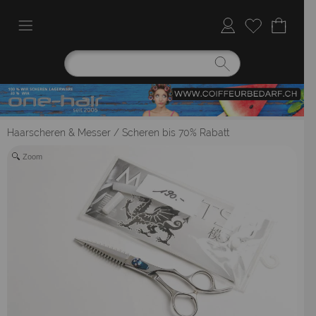
Haarscheren & Messer
/
Scheren bis 70% Rabatt
Zoom