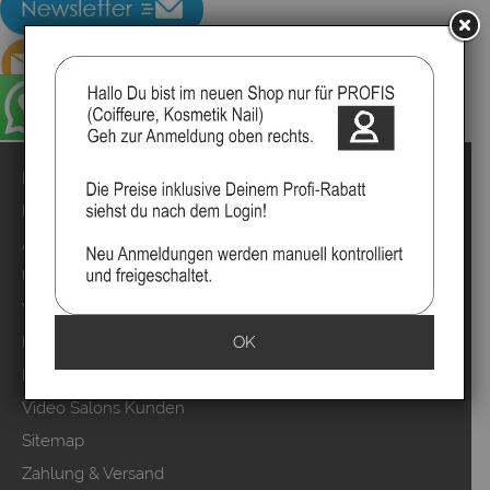
Impressum
Kontakt
Anmelden
Über uns
Video`s
OK
Marken
Mood Partner Programm
Video Salons Kunden
Sitemap
Zahlung & Versand